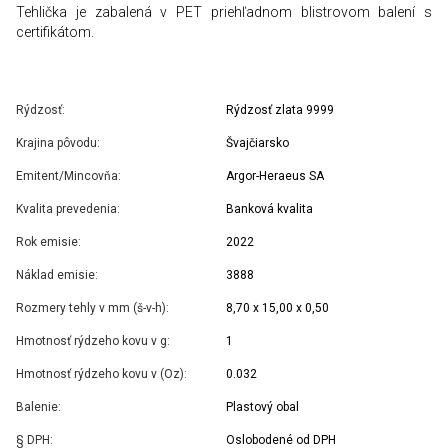
Tehlička je zabalená v PET priehľadnom blistrovom balení s
certifikátom.
Rýdzosť:
Rýdzosť zlata 9999
Krajina pôvodu:
Švajčiarsko
Emitent/Mincovňa:
Argor-Heraeus SA
Kvalita prevedenia:
Banková kvalita
Rok emisie:
2022
Náklad emisie:
3888
Rozmery tehly v mm (š-v-h):
8,70 x 15,00 x 0,50
Hmotnosť rýdzeho kovu v g:
1
Hmotnosť rýdzeho kovu v (Oz):
0.032
Balenie:
Plastový obal
§ DPH:
Oslobodené od DPH