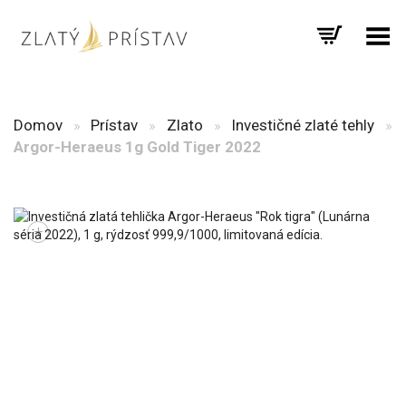
Prepnúť menu
Domov
»
Prístav
»
Zlato
»
Investičné zlaté tehly
»
Argor-Heraeus 1g Gold Tiger 2022
+