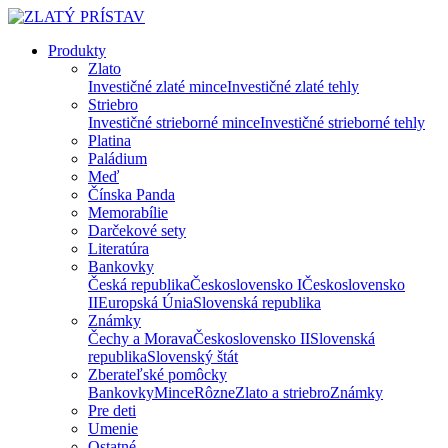
Produkty
Zlato
Investičné zlaté mince
Investičné zlaté tehly
Striebro
Investičné strieborné mince
Investičné strieborné tehly
Platina
Paládium
Meď
Čínska Panda
Memorabílie
Darčekové sety
Literatúra
Bankovky
Česká republika
Československo I
Československo
II
Europská Únia
Slovenská republika
Známky
Čechy a Morava
Československo II
Slovenská
republika
Slovenský štát
Zberateľské pomôcky
Bankovky
Mince
Rôzne
Zlato a striebro
Známky
Pre deti
Umenie
Ostatné