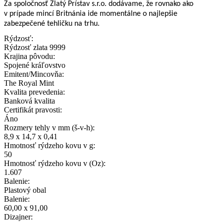
Za spoločnosť Zlatý Prístav s.r.o. dodávame, že rovnako ako
v prípade mincí Britnánia ide momentálne o najlepšie
zabezpečené tehličku na trhu.
Rýdzosť:
Rýdzosť zlata 9999
Krajina pôvodu:
Spojené kráľovstvo
Emitent/Mincovňa:
The Royal Mint
Kvalita prevedenia:
Banková kvalita
Certifikát pravosti:
Áno
Rozmery tehly v mm (š-v-h):
8,9 x 14,7 x 0,41
Hmotnosť rýdzeho kovu v g:
50
Hmotnosť rýdzeho kovu v (Oz):
1.607
Balenie:
Plastový obal
Balenie:
60,00 x 91,00
Dizajner: