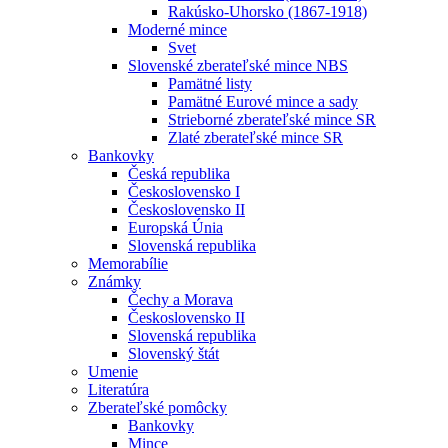
Rakúsko-Uhorsko (1867-1918)
Moderné mince
Svet
Slovenské zberateľské mince NBS
Pamätné listy
Pamätné Eurové mince a sady
Strieborné zberateľské mince SR
Zlaté zberateľské mince SR
Bankovky
Česká republika
Československo I
Československo II
Europská Únia
Slovenská republika
Memorabílie
Známky
Čechy a Morava
Československo II
Slovenská republika
Slovenský štát
Umenie
Literatúra
Zberateľské pomôcky
Bankovky
Mince