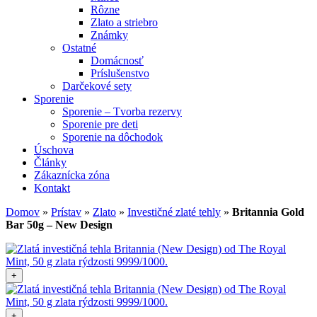
Rôzne
Zlato a striebro
Známky
Ostatné
Domácnosť
Príslušenstvo
Darčekové sety
Sporenie
Sporenie – Tvorba rezervy
Sporenie pre deti
Sporenie na dôchodok
Úschova
Články
Zákaznícka zóna
Kontakt
Domov
»
Prístav
»
Zlato
»
Investičné zlaté tehly
»
Britannia Gold
Bar 50g – New Design
+
+