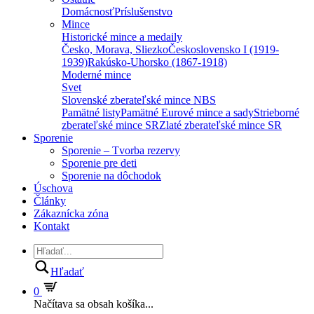
Domácnosť
Príslušenstvo
Mince
Historické mince a medaily
Česko, Morava, Sliezko
Československo I (1919-
1939)
Rakúsko-Uhorsko (1867-1918)
Moderné mince
Svet
Slovenské zberateľské mince NBS
Pamätné listy
Pamätné Eurové mince a sady
Strieborné
zberateľské mince SR
Zlaté zberateľské mince SR
Sporenie
Sporenie – Tvorba rezervy
Sporenie pre deti
Sporenie na dôchodok
Úschova
Články
Zákaznícka zóna
Kontakt
Hľadať
0
Načítava sa obsah košíka...