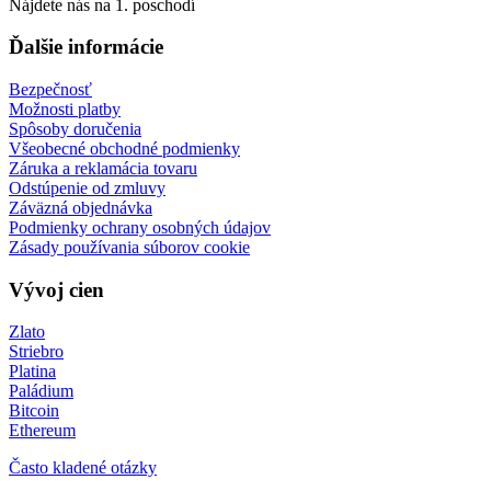
Nájdete nás na 1. poschodí
Ďalšie informácie
Bezpečnosť
Možnosti platby
Spôsoby doručenia
Všeobecné obchodné podmienky
Záruka a reklamácia tovaru
Odstúpenie od zmluvy
Záväzná objednávka
Podmienky ochrany osobných údajov
Zásady používania súborov cookie
Vývoj cien
Zlato
Striebro
Platina
Paládium
Bitcoin
Ethereum
Často kladené otázky