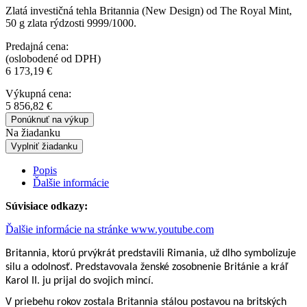
Zlatá investičná tehla Britannia (New Design) od The Royal Mint,
50 g zlata rýdzosti 9999/1000.
Predajná cena:
(oslobodené od DPH)
6 173,19
€
Výkupná cena:
5 856,82
€
Ponúknuť na výkup
Na žiadanku
Vyplniť žiadanku
Popis
Ďalšie informácie
Súvisiace odkazy:
Ďalšie informácie na stránke www.youtube.com
Britannia, ktorú prvýkrát predstavili Rimania, už dlho symbolizuje
silu a odolnosť. Predstavovala ženské zosobnenie Británie a kráľ
Karol II. ju prijal do svojich mincí.
V priebehu rokov zostala Britannia stálou postavou na britských