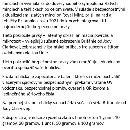
minciach a vyvinula sa do dôveryhodného symbolu na zlatých
minciach a tehličkách po celom svete. V súlade s bezpečnostnými
aktualizáciami zlatých mincí od Royal Mint, prišli na rad aj
tehličky Britannie z roku 2021 do ktorých integrovali tri
najmodernejšie bezpečnostné prvky.
Tieto pokročilé prvky – latentný obraz, animácia povrchu a
mikrotext – vylepšujú súčasné zobrazenie Británie od Jody
Clarkovej, zobrazenej v korintskej prilbe, s trojzubcom a štítom
ozdobeným vlajkou Únie.
Tieto pokročilé bezpečnostné prvky vám umožňujú jednoducho
overiť a speňažiť vaše tehličky.
Každá tehlička je zapečatená v balení, ktoré sa môže pochváliť
viacerými špičkovými bezpečnostnými prvkami vrátane UV
vodoznaku, bezpečnostnej plomby, overenia QR kódom a
jedinečného sériového čísla.
Na prednej strane tehličky sa nachádza súčasná vízia Britannie od
Jody Clarkovej.
K dispozícii aj v edícii z rýdzeho zlata s hmotnosťou 1 gram, 10
gramov, 20 gramov, 1 unca, 50 gramov a 100 gramov.