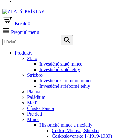
Košík
0
Prepnúť menu
Produkty
Zlato
Investičné zlaté mince
Investičné zlaté tehly
Striebro
Investičné strieborné mince
Investičné strieborné tehly
Platina
Paládium
Meď
Čínska Panda
Pre deti
Mince
Historické mince a medaily
Česko, Morava, Sliezko
Československo I (1919-1939)