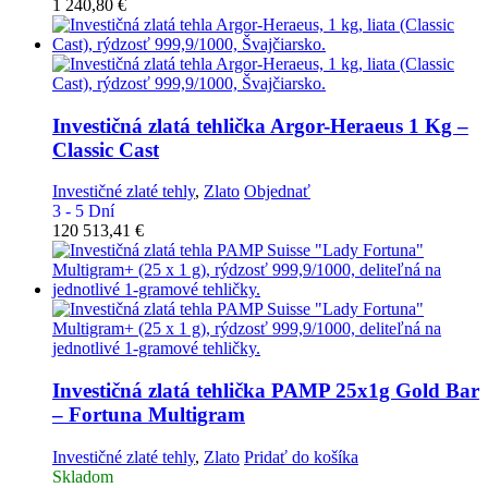
1 240,80
€
Investičná zlatá tehlička
Argor-Heraeus 1 Kg –
Classic Cast
Investičné zlaté tehly
,
Zlato
Objednať
3 - 5 Dní
120 513,41
€
Investičná zlatá tehlička
PAMP 25x1g Gold Bar
– Fortuna Multigram
Investičné zlaté tehly
,
Zlato
Pridať do košíka
Skladom