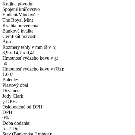
Krajina pôvodu:
Spojené kráľovstvo
Emitent/Mincovňa:
The Royal Mint
Kvalita prevedenia:
Banková kvalita
Certifikát pravosti:
Áno
Rozmery tehly v mm (š-v-h):
8,9 x 14,7 x 0,41
Hmotnosť rýdzeho kovu v g:
50
Hmotnosť rýdzeho kovu v (Oz):
1.607
Balenie:
Plastový obal
Dizajner:
Jody Clark
§ DPH:
Oslobodené od DPH
DPH:
0%
Doba dodania:
5 - 7 Dní
Stav (Bankovka // minca):