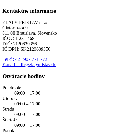
Kontaktné informácie
ZLATÝ PRÍSTAV s.r.o.
Cintorínska 9
811 08 Bratislava, Slovensko
IČO: 51 231 468
DIČ: 2120639356
IČ DPH: SK2120639356
Tel.č.: 421 907 771 772
E-mail: info@zlatypristav.sk
Otváracie hodiny
Pondelok:
09:00 – 17:00
Utorok:
09:00 – 17:00
Streda:
09:00 – 17:00
Štvrtok:
09:00 – 17:00
Piatok: