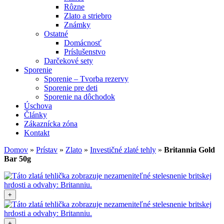
Rôzne
Zlato a striebro
Známky
Ostatné
Domácnosť
Príslušenstvo
Darčekové sety
Sporenie
Sporenie – Tvorba rezervy
Sporenie pre deti
Sporenie na dôchodok
Úschova
Články
Zákaznícka zóna
Kontakt
Domov
»
Prístav
»
Zlato
»
Investičné zlaté tehly
»
Britannia Gold
Bar 50g
+
+