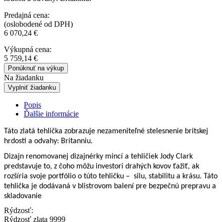
Predajná cena:
(oslobodené od DPH)
6 070,24
€
Výkupná cena:
5 759,14
€
Ponúknuť na výkup
Na žiadanku
Vyplniť žiadanku
Popis
Ďalšie informácie
Táto zlatá tehlička zobrazuje nezameniteľné stelesnenie britskej
hrdosti a odvahy: Britanniu.
Dizajn renomovanej dizajnérky mincí a tehličiek Jody Clark
predstavuje to, z čoho môžu investori drahých kovov ťažiť, ak
rozšíria svoje portfólio o túto tehličku – silu, stabilitu a krásu. Táto
tehlička je dodávaná v blistrovom balení pre bezpečnú prepravu a
skladovanie
Rýdzosť:
Rýdzosť zlata 9999