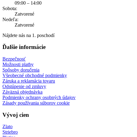
09:00 – 14:00
Sobota:
Zatvorené
Nedeľa:
Zatvorené
Nájdete nás na 1. poschodí
Ďalšie informácie
Bezpečnosť
Možnosti platby
Spôsoby doručenia
Všeobecné obchodné podmienky
Záruka a reklamácia tovaru
Odstúpenie od zmluvy
Záväzná objednávka
Podmienky ochrany osobných údajov
Zásady používania súborov cookie
Vývoj cien
Zlato
Striebro