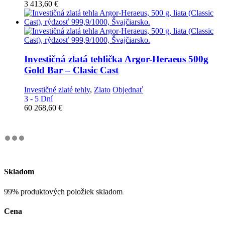
3 413,60
€
Investičná zlatá tehlička
Argor-Heraeus 500g
Gold Bar – Clasic Cast
Investičné zlaté tehly
,
Zlato
Objednať
3 - 5 Dní
60 268,60
€
Skladom
99% produktových položiek skladom
Cena