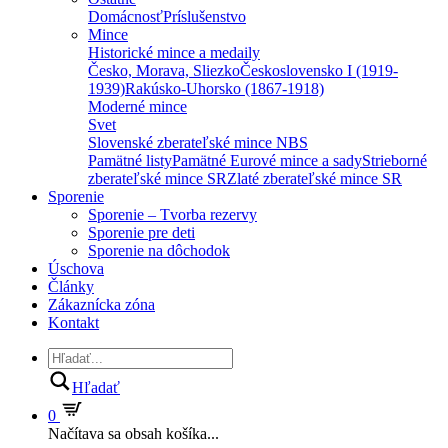
Domácnosť
Príslušenstvo
Mince
Historické mince a medaily
Česko, Morava, Sliezko
Československo I (1919-
1939)
Rakúsko-Uhorsko (1867-1918)
Moderné mince
Svet
Slovenské zberateľské mince NBS
Pamätné listy
Pamätné Eurové mince a sady
Strieborné
zberateľské mince SR
Zlaté zberateľské mince SR
Sporenie
Sporenie – Tvorba rezervy
Sporenie pre deti
Sporenie na dôchodok
Úschova
Články
Zákaznícka zóna
Kontakt
Hľadať
0
Načítava sa obsah košíka...