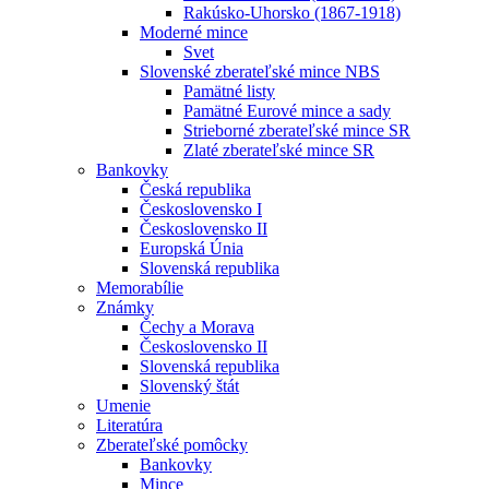
Rakúsko-Uhorsko (1867-1918)
Moderné mince
Svet
Slovenské zberateľské mince NBS
Pamätné listy
Pamätné Eurové mince a sady
Strieborné zberateľské mince SR
Zlaté zberateľské mince SR
Bankovky
Česká republika
Československo I
Československo II
Europská Únia
Slovenská republika
Memorabílie
Známky
Čechy a Morava
Československo II
Slovenská republika
Slovenský štát
Umenie
Literatúra
Zberateľské pomôcky
Bankovky
Mince