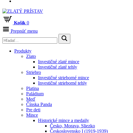
Košík
0
Prepnúť menu
Produkty
Zlato
Investičné zlaté mince
Investičné zlaté tehly
Striebro
Investičné strieborné mince
Investičné strieborné tehly
Platina
Paládium
Meď
Čínska Panda
Pre deti
Mince
Historické mince a medaily
Česko, Morava, Sliezko
Československo I (1919-1939)