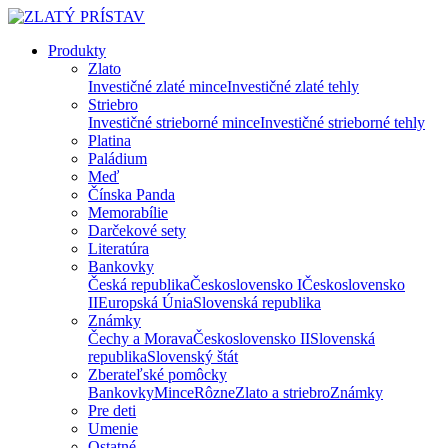
Produkty
Zlato
Investičné zlaté mince
Investičné zlaté tehly
Striebro
Investičné strieborné mince
Investičné strieborné tehly
Platina
Paládium
Meď
Čínska Panda
Memorabílie
Darčekové sety
Literatúra
Bankovky
Česká republika
Československo I
Československo
II
Europská Únia
Slovenská republika
Známky
Čechy a Morava
Československo II
Slovenská
republika
Slovenský štát
Zberateľské pomôcky
Bankovky
Mince
Rôzne
Zlato a striebro
Známky
Pre deti
Umenie
Ostatné