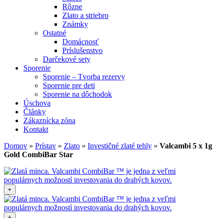
Rôzne
Zlato a striebro
Známky
Ostatné
Domácnosť
Príslušenstvo
Darčekové sety
Sporenie
Sporenie – Tvorba rezervy
Sporenie pre deti
Sporenie na dôchodok
Úschova
Články
Zákaznícka zóna
Kontakt
Domov
»
Prístav
»
Zlato
»
Investičné zlaté tehly
»
Valcambi 5 x 1g
Gold CombiBar Star
+
+