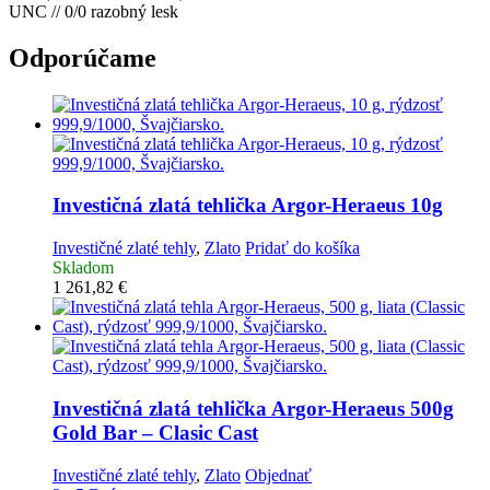
UNC // 0/0 razobný lesk
Odporúčame
Investičná zlatá tehlička
Argor-Heraeus 10g
Investičné zlaté tehly
,
Zlato
Pridať do košíka
Skladom
1 261,82
€
Investičná zlatá tehlička
Argor-Heraeus 500g
Gold Bar – Clasic Cast
Investičné zlaté tehly
,
Zlato
Objednať