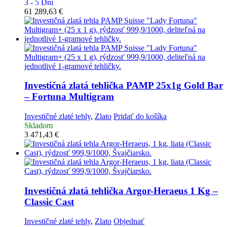
3 - 5 Dní
61 289,63
€
Investičná zlatá tehlička
PAMP 25x1g Gold Bar
– Fortuna Multigram
Investičné zlaté tehly
,
Zlato
Pridať do košíka
Skladom
3 471,43
€
Investičná zlatá tehlička
Argor-Heraeus 1 Kg –
Classic Cast
Investičné zlaté tehly
,
Zlato
Objednať