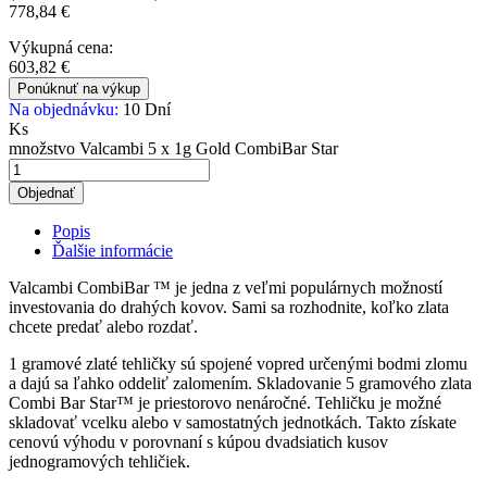
778,84
€
Výkupná cena:
603,82
€
Ponúknuť na výkup
Na objednávku:
10 Dní
Ks
množstvo Valcambi 5 x 1g Gold CombiBar Star
Objednať
Popis
Ďalšie informácie
Valcambi CombiBar ™ je jedna z veľmi populárnych možností
investovania do drahých kovov. Sami sa rozhodnite, koľko zlata
chcete predať alebo rozdať.
1 gramové zlaté tehličky sú spojené vopred určenými bodmi zlomu
a dajú sa ľahko oddeliť zalomením. Skladovanie 5 gramového zlata
Combi Bar Star™ je priestorovo nenáročné. Tehličku je možné
skladovať vcelku alebo v samostatných jednotkách. Takto získate
cenovú výhodu v porovnaní s kúpou dvadsiatich kusov
jednogramových tehličiek.