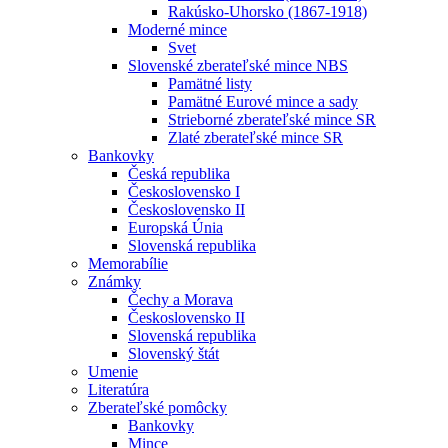
Rakúsko-Uhorsko (1867-1918)
Moderné mince
Svet
Slovenské zberateľské mince NBS
Pamätné listy
Pamätné Eurové mince a sady
Strieborné zberateľské mince SR
Zlaté zberateľské mince SR
Bankovky
Česká republika
Československo I
Československo II
Europská Únia
Slovenská republika
Memorabílie
Známky
Čechy a Morava
Československo II
Slovenská republika
Slovenský štát
Umenie
Literatúra
Zberateľské pomôcky
Bankovky
Mince