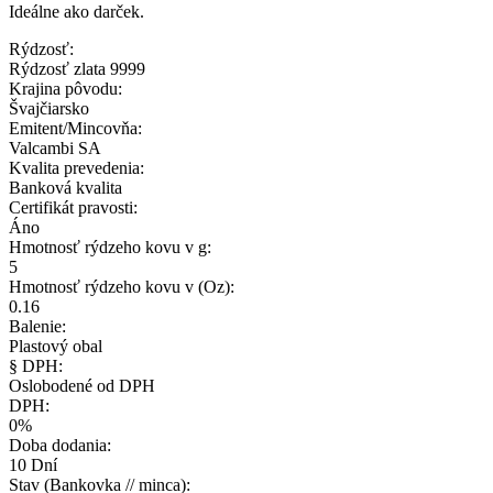
Ideálne ako darček.
Rýdzosť:
Rýdzosť zlata 9999
Krajina pôvodu:
Švajčiarsko
Emitent/Mincovňa:
Valcambi SA
Kvalita prevedenia:
Banková kvalita
Certifikát pravosti:
Áno
Hmotnosť rýdzeho kovu v g:
5
Hmotnosť rýdzeho kovu v (Oz):
0.16
Balenie:
Plastový obal
§ DPH:
Oslobodené od DPH
DPH:
0%
Doba dodania:
10 Dní
Stav (Bankovka // minca):