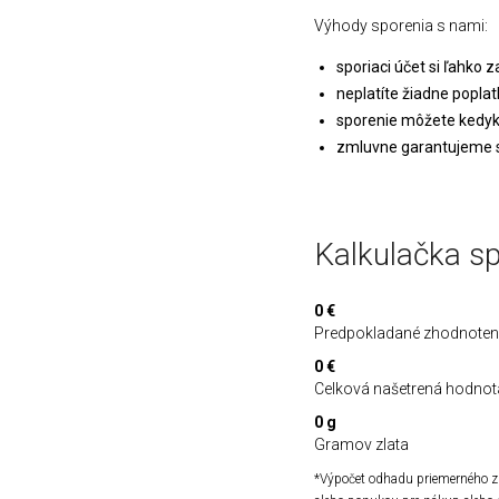
Výhody sporenia s nami:
sporiaci účet si ľahko z
neplatíte žiadne popla
sporenie môžete kedyk
zmluvne garantujeme 
Kalkulačka sp
0 €
Predpokladané zhodnoten
0 €
Celková našetrená hodnot
0 g
Gramov zlata
*Výpočet odhadu priemerného z