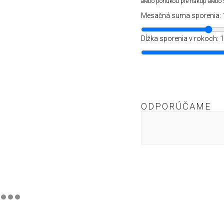
alebo ponukou pre nákup alebo sp
Mesačná suma sporenia:
Dĺžka sporenia v rokoch:
1
ODPORÚČAME