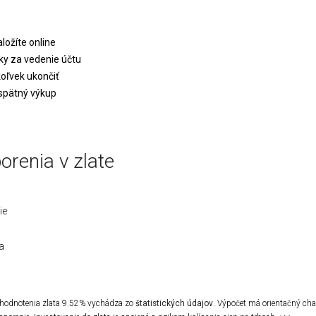
aložíte online
tky za vedenie účtu
oľvek ukončiť
spätný výkup
orenia v zlate
ie
a
hodnotenia zlata 9.52% vychádza zo
štatistických údajov
. Výpočet má orientačný cha