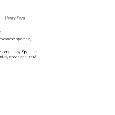
Henry Ford
.
stavebného sporenia,
je jednoduchý. Sporiace
 nikdy nedosiahnu také