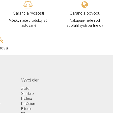
Garancia rýdzosti
Garancia pôvodu
Všetky naše produkty sú
Nakupujeme len od
testované
spoľahlivých partnerov
hova
Vývoj cien
Zlato
Striebro
Platina
y
Paládium
Bitcoin