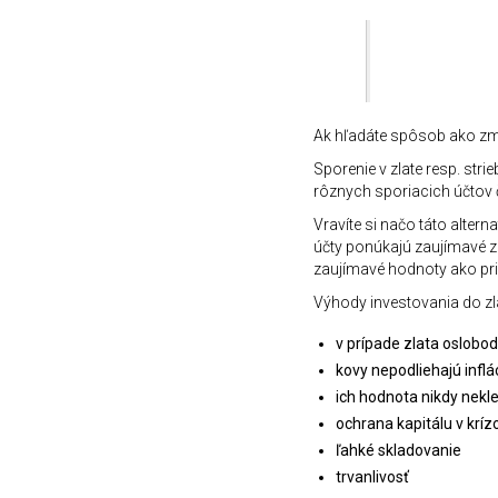
Ak hľadáte spôsob ako zmys
Sporenie v zlate resp. str
rôznych sporiacich účtov či 
Vravíte si načo táto alter
účty ponúkajú zaujímavé z
zaujímavé hodnoty ako pr
Výhody investovania do zla
v prípade zlata oslobo
kovy nepodliehajú inflác
ich hodnota nikdy nekle
ochrana kapitálu v krí
ľahké skladovanie
trvanlivosť