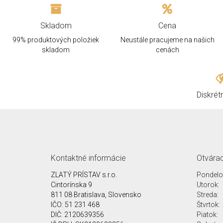
Skladom
Cena
99% produktových položiek
Neustále pracujeme na našich
skladom
cenách
Diskrét
Kontaktné informácie
Otvárac
ZLATÝ PRÍSTAV s.r.o.
Pondelo
Cintorínska 9
Utorok:
811 08 Bratislava, Slovensko
Streda:
IČO: 51 231 468
Štvrtok:
DIČ: 2120639356
Piatok: