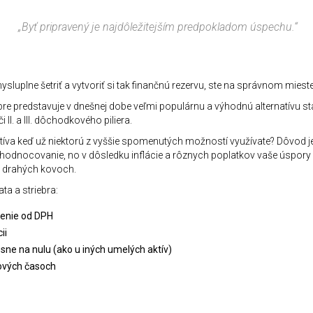
„Byť pripravený je najdôležitejším predpokladom úspechu.“
luplne šetriť a vytvoriť si tak finančnú rezervu, ste na správnom mieste
iebre predstavuje v dnešnej dobe veľmi populárnu a výhodnú alternatívu 
II. a III. dôchodkového piliera.
natíva keď už niektorú z vyššie spomenutých možností využívate? Dôvod 
hodnocovanie, no v dôsledku inflácie a rôznych poplatkov vaše úspory
i drahých kovoch.
ta a striebra:
denie od DPH
ii
sne na nulu (ako u iných umelých aktív)
zových časoch