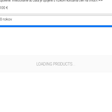
orenie. Investovanie do zlata je spojené s rizikom kolísania cien na trhoch.
100 €
0 rokov
LOADING PRODUCTS...